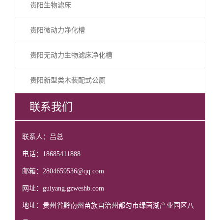
贵阳生物滤床
贵阳微动力净化槽
贵阳无动力生物滤床净化槽
贵阳新型类木装配式公厕
联系我们
联系人：吕总
电话：18685411888
邮箱：2804659536@qq.com
网址：guiyang.gzweshb.com
地址：贵州省黔南州苗族自治州都匀市绿茵湖产业园区八