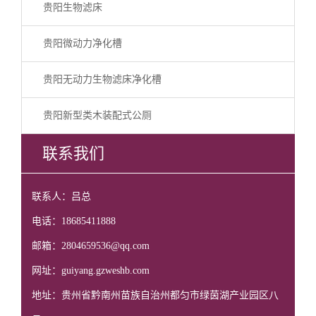
贵阳生物滤床
贵阳微动力净化槽
贵阳无动力生物滤床净化槽
贵阳新型类木装配式公厕
联系我们
联系人：吕总
电话：18685411888
邮箱：2804659536@qq.com
网址：guiyang.gzweshb.com
地址：贵州省黔南州苗族自治州都匀市绿茵湖产业园区八